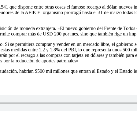
541 que dispone entre otras cosas el famoso recargo al dólar, nuevos im
eudores de la AFIP. El organismo prorrogó hasta el 31 de marzo todas lo
isición de moneda extranjera. «El nuevo gobierno del Frente de Todos c
permite comprar más de USD 200 por mes, sino que también rige un imp
. Si se permitiera comprar y vender en un mercado libre, el gobierno se
 estas medidas entre 1,2 y 1,8% del PBI, lo que representa unos 500 mil
rán por el recargo a las compras con tarjeta en dólares y también para 
s por la reducción de aportes patronales»
udación, habrían $500 mil millones que entran al Estado y el Estado le 