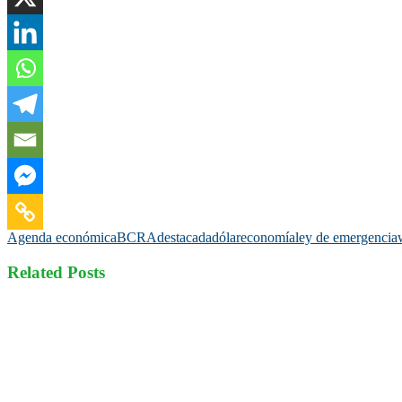
Agenda económica
BCRA
destacada
dólar
economía
ley de emergencia
Related Posts