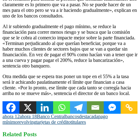
claramente es lo primero que va a pasar. No se puede hacer de un
mes para el otro pero se va a ir haciendo gradualmente», explican en
uno de los bancos consultados.
Al ir subiendo gradualmente el pago mínimo, se reduce la
financiación para correr menos riesgo y se busca que la comisión
que se le cobra al comercio impacte mejor sobre la parte financiada.
«Terminan perjudicando al que querían beneficiar, porque va a
haber muchos clientes de sectores bajos que se van a quedar sin
financiación. En vez de pagar el 90% como hacían van a tener que ir
a una cueva y pagar pagar el 200%, reduce la bancarización»,
sentencia otro banquero.
Otra medida que se espera tras poner un tope en el 55% a la tasa
será ir achicando paulatinamente el límite que financian a casa
cliente. «Por lo pronto, ese límite que cada tanto se corregía hacia
arriba no se mueve más», sentencia el director de un banco local.
ahora 12
ahora 18
Banco Central
bancos
destacada
pago
mínimo
revolving
tarjetas de crédito
titulares
Related Posts