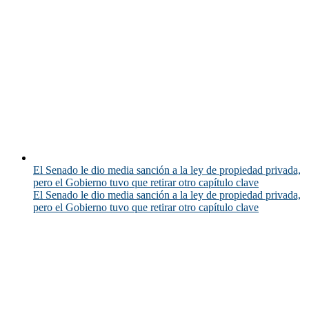
El Senado le dio media sanción a la ley de propiedad privada,
pero el Gobierno tuvo que retirar otro capítulo clave
El Senado le dio media sanción a la ley de propiedad privada,
pero el Gobierno tuvo que retirar otro capítulo clave