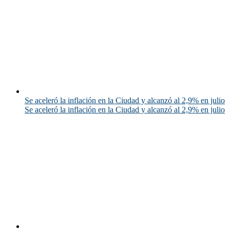
Se aceleró la inflación en la Ciudad y alcanzó al 2,9% en julio
Se aceleró la inflación en la Ciudad y alcanzó al 2,9% en julio