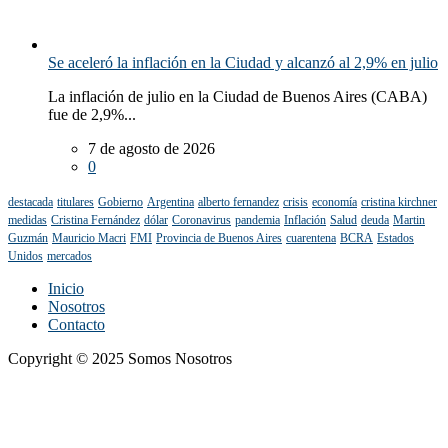
Se aceleró la inflación en la Ciudad y alcanzó al 2,9% en julio
La inflación de julio en la Ciudad de Buenos Aires (CABA)
fue de 2,9%...
7 de agosto de 2026
0
destacada
titulares
Gobierno
Argentina
alberto fernandez
crisis
economía
cristina kirchner
medidas
Cristina Fernández
dólar
Coronavirus
pandemia
Inflación
Salud
deuda
Martin
Guzmán
Mauricio Macri
FMI
Provincia de Buenos Aires
cuarentena
BCRA
Estados
Unidos
mercados
Inicio
Nosotros
Contacto
Copyright © 2025 Somos Nosotros