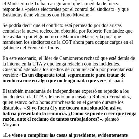
el Ministerio de Trabajo aseguraron que la medida de fuerza
responde a «peleas electorales por el control del sindicato» y que
Bustinduy tiene vínculos con Hugo Moyano.
Se podría decir que el conflicto está permeado por dos aristas
centrales: la nueva reelección obtenida por Roberto Fernández que
fue avalada por el gobierno de Mauricio Macri, y la puja que
mantienen los sindicatos de la CGT ahora para ocupar cargos en el
gabinete del Frente de Todos.
En este escenario, el líder de Camioneros rechazó que esté detrás de
la interna en la UTA y que tenga relación con los incidentes.
Cuestionó además a los medios de comunicación por presentar esta
versión: «
Es un disparate total, seguramente para tratar de
involucrarme en algo que no tengo nada que ver
«, disparó.
El también mandamás de Independiente expresó su repudio a los
incidentes en la UTA y le envió un mensaje a Roberto Fernández,
quien estuvo ocho horas atrincherado en el gremio durante los
disturbios. «
Si yo fuera él y me tocara una situación así ya
habría presentado la renuncia. ¿Cómo se puede creer que tenga
razón, ante el reclamo de tantos trabajadores?»
, planteó
Moyano.
«Le viene a complicar las cosas al presidente, evidentemente