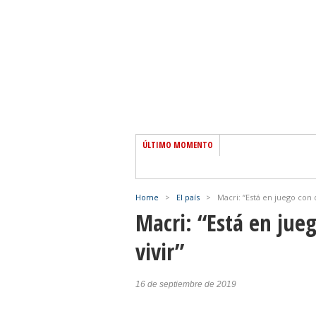
ÚLTIMO MOMENTO
Home
>
El país
>
Macri: “Está en juego con
Macri: “Está en jue
vivir”
16 de septiembre de 2019