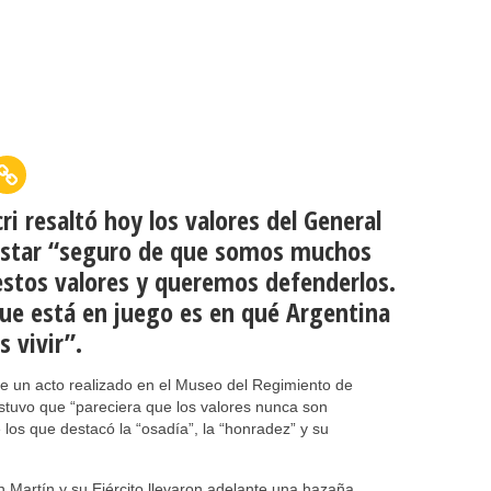
i resaltó hoy los valores del General
 estar “seguro de que somos muchos
stos valores y queremos defenderlos.
 que está en juego es en qué Argentina
 vivir”.
te un acto realizado en el Museo del Regimiento de
tuvo que “pareciera que los valores nunca son
re los que destacó la “osadía”, la “honradez” y su
an Martín y su Ejército llevaron adelante una hazaña