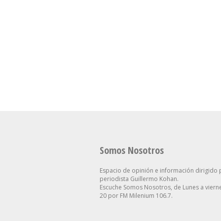
San Cayet
Cuerva Ap
Dirigente
Se Aceleró La Inflación En
De Los Po
La Ciudad Y Alcanzó Al
Están Cerc
2,9% En Julio
Necesidad
Somos Nosotros
Espacio de opinión e información dirigido 
periodista Guillermo Kohan.
Escuche Somos Nosotros, de Lunes a vierne
20 por FM Milenium 106.7.