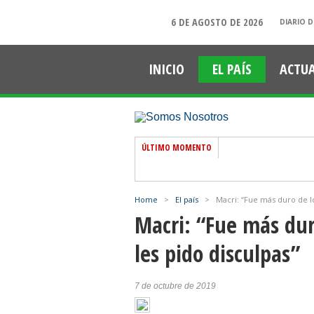
6 DE AGOSTO DE 2026
DIARIO D
INICIO
EL PAÍS
ACTU
ÚLTIMO MOMENTO
Home
>
El país
>
Macri: “Fue más duro de l
Macri: “Fue más dur
les pido disculpas”
7 de octubre de 2019