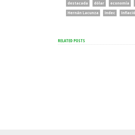
destacada
dólar
economía
Hernán Lacunza
Indec
Inflaci
RELATED POSTS
“Para Pelearse Hacen Falta
“Un Acont
Dos”: El Gobierno Acusó A
Enorme Tr
Brasil De Escalar
Espiritual 
Unilateralmente El
Milei Cele
Conflicto
Papa