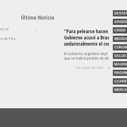
DESTA
Última Noticia
ARGEN
por el
“Para pelearse hacen falta dos
CRISIS
Gobierno acusó a Brasil de esc
s de 19 a
MEDID
unilateralmente el conflicto
CORON
El Gobierno argentino dejó en claro es
SALUD
que no habrá pedido de disculpas...
MAURIC
5 de agosto de 2026
0
PROVIN
CUARE
MERCA