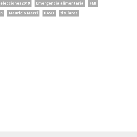
elecciones2019
Emergencia alimentaria
FMI
ón
Mauricio Macri
PASO
titulares
ecimiento De
ascendencia
Brasil Retira A Su
E Institucional”:
El Papa León XIV Visitará
Embajador De La
bró La Visita Del
La Argentina Del 8 Al 11 De
Argentina: La Dura
Noviembre
Respuesta Del Gobierno