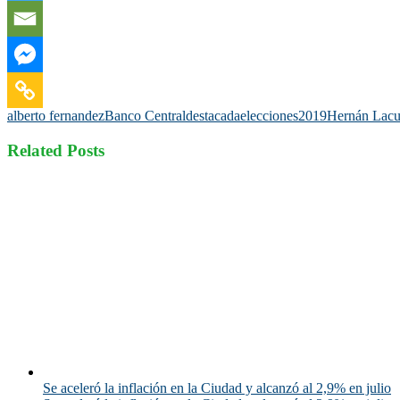
alberto fernandez
Banco Central
destacada
elecciones2019
Hernán Lac
Related Posts
Se aceleró la inflación en la Ciudad y alcanzó al 2,9% en julio