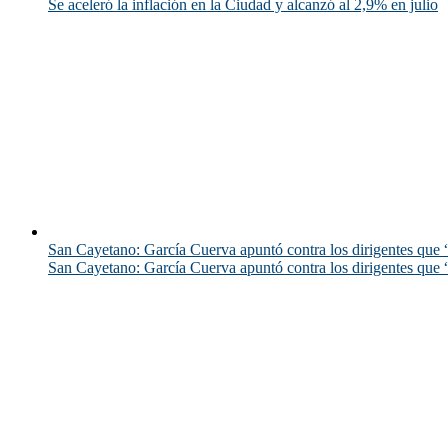
Se aceleró la inflación en la Ciudad y alcanzó al 2,9% en julio
San Cayetano: García Cuerva apuntó contra los dirigentes que “
San Cayetano: García Cuerva apuntó contra los dirigentes que “