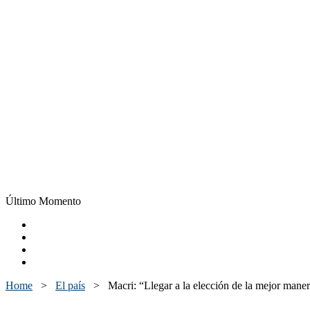
Último Momento
Home
>
El país
>
Macri: “Llegar a la elección de la mejor mane