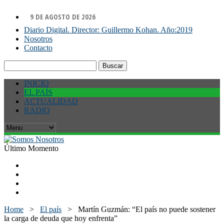
9 DE AGOSTO DE 2026
Diario Digital. Director: Guillermo Kohan. Año:2019
Nosotros
Contacto
Buscar:
INICIO
EL PAÍS
ACTUALIDAD
RADIO
Último Momento
Home
>
El país
>
Martín Guzmán: “El país no puede sostener
la carga de deuda que hoy enfrenta”