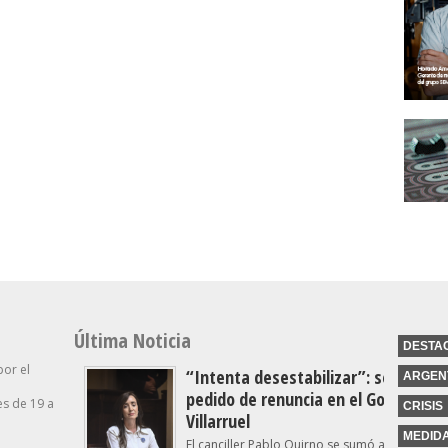
Última Noticia
DESTA
por el
“Intenta desestabilizar”: se suma o
ARGEN
pedido de renuncia en el Gobierno c
s de 19 a
CRISIS
Villarruel
MEDID
El canciller Pablo Quirno se sumó a las críticas