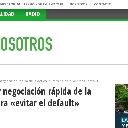
. DIRECTOR: GUILLERMO KOHAN. AÑO:2019
NOSOTROS
CONTACTO
ALIDAD
RADIO
gociación rápida de la deuda: el camino para «evitar el default»
negociación rápida de la
ra «evitar el default»