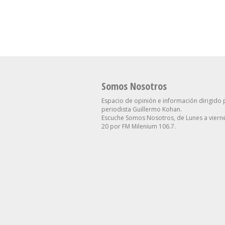
Proyecta Para El Dólar
Contra Villarruel
Somos Nosotros
Espacio de opinión e información dirigido 
periodista Guillermo Kohan.
Escuche Somos Nosotros, de Lunes a vierne
20 por FM Milenium 106.7.