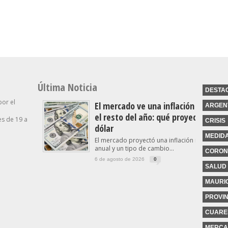
De La Propiedad Privada
Industria”
Última Noticia
DESTA
por el
El mercado ve una inflación a la baj
ARGEN
el resto del año: qué proyecta para 
s de 19 a
CRISIS
dólar
MEDID
El mercado proyectó una inflación menor al 
anual y un tipo de cambio...
CORON
6 de agosto de 2026
0
SALUD
MAURIC
PROVIN
CUARE
MERCA