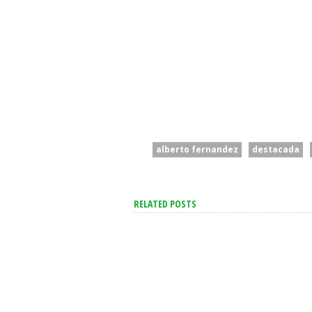
alberto fernandez
destacada
RELATED POSTS
El Mercado Ve Una
“Intenta Desestabi
Inflación A La Baja Para El
Se Suma Otro Ped
Resto Del Año: Qué
Renuncia En El Go