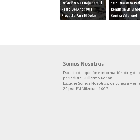
Inflación A La Baja Para El
Se Suma Otro Ped
Resto Del Año: Qué
Renuncia En El Go
Proyecta Para El Dólar
Contra Villarruel
Somos Nosotros
Espacio de opinión e información dirigido 
periodista Guillermo Kohan.
Escuche Somos Nosotros, de Lunes a vierne
20 por FM Milenium 106.7.