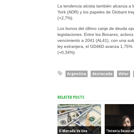
La tendencia alcista también alcanza a 
York (ADR) y los papeles de Globant t
(+2,7%).
Los bonos del último canje de deuda ope
legislaciones. Entre los Bonares, activos 
vencimiento a 2041 (AL41), con una suba
ley extranjera, el GD46D avanza 1,75%. 
(+0,34%).
Argentina
destacada
dólar
RELATED POSTS
El Mercado Ve Una
“Intenta Desestabi