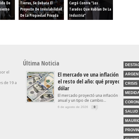
ido De
Tierras, Se Debate El
Cargó Contra “los
bierno
Proyecto De Inviolabilidad
Tarados Que Hablan De La
De La Propiedad Privada
Industria”
Última Noticia
DESTA
por el
El mercado ve una inflación a la baj
ARGEN
el resto del año: qué proyecta para 
s de 19 a
CRISIS
dólar
MEDID
El mercado proyectó una inflación menor al 
anual y un tipo de cambio...
CORON
6 de agosto de 2026
0
SALUD
MAURIC
PROVIN