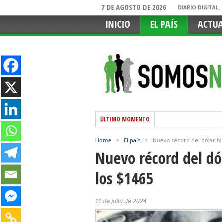
7 DE AGOSTO DE 2026
DIARIO DIGITAL
INICIO
EL PAÍS
ACTU
ÚLTIMO MOMENTO
Home
>
El país
>
Nuevo récord del dólar bl
Nuevo récord del dó
los $1465
11 de julio de 2024