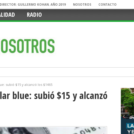
. DIRECTOR: GUILLERMO KOHAN. AÑO:2019
NOSOTROS
CONTACTO
ALIDAD
RADIO
ue: subió $15 y alcanzó los $1465
lar blue: subió $15 y alcanzó