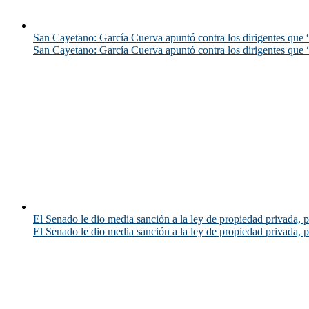
San Cayetano: García Cuerva apuntó contra los dirigentes que “
San Cayetano: García Cuerva apuntó contra los dirigentes que “
El Senado le dio media sanción a la ley de propiedad privada, p
El Senado le dio media sanción a la ley de propiedad privada, p