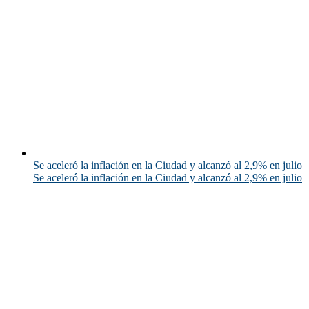
Se aceleró la inflación en la Ciudad y alcanzó al 2,9% en julio
Se aceleró la inflación en la Ciudad y alcanzó al 2,9% en julio