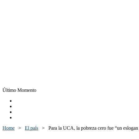
Último Momento
Home
>
El país
>
Para la UCA, la pobreza cero fue “un eslogan 