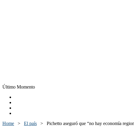
Último Momento
Home
>
El país
>
Pichetto aseguró que “no hay economía regiona