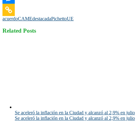
acuerdo
CAME
destacada
Pichetto
UE
Related Posts
Se aceleró la inflación en la Ciudad y alcanzó al 2,9% en julio
Se aceleró la inflación en la Ciudad y alcanzó al 2,9% en julio