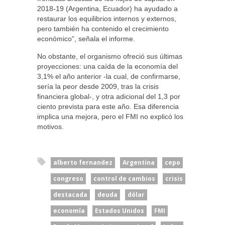
2018-19 (Argentina, Ecuador) ha ayudado a
restaurar los equilibrios internos y externos,
pero también ha contenido el crecimiento
económico”, señala el informe.
No obstante, el organismo ofreció sus últimas
proyecciones: una caída de la economía del
3,1% el año anterior -la cual, de confirmarse,
sería la peor desde 2009, tras la crisis
financiera global-, y otra adicional del 1,3 por
ciento prevista para este año. Esa diferencia
implica una mejora, pero el FMI no explicó los
motivos.
alberto fernandez
Argentina
cepo
congreso
control de cambios
crisis
destacada
deuda
dólar
economía
Estados Unidos
FMI