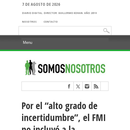
7 DE AGOSTO DE 2026
DIARIO DIGITAL. DIRECTOR: GUILLERMO KOHAN. AÑO:2019
NOSOTROS
CONTACTO
Buscar:
Por el “alto grado de
incertidumbre”, el FMI
no incluyó a la