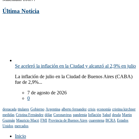
Última Noticia
Se aceleró la inflación en la Ciudad y alcanzó al 2,9% en julio
La inflación de julio en la Ciudad de Buenos Aires (CABA)
fue de 2,9%...
7 de agosto de 2026
0
destacada
titulares
Gobierno
Argentina
alberto fernandez
crisis
economía
cristina kirchner
medidas
Cristina Fernández
dólar
Coronavirus
pandemia
Inflación
Salud
deuda
Martin
Guzmán
Mauricio Macri
FMI
Provincia de Buenos Aires
cuarentena
BCRA
Estados
Unidos
mercados
Inicio