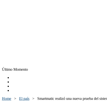
Último Momento
Home
>
El país
>
Smartmatic realizó una nueva prueba del siste