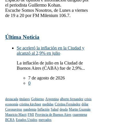
el periodista Guillermo Kohan.
Escuche Somos Nosotros, de Lunes a viernes
de 19 a 20 por FM Milenium 106.7.
Última Noticia
Se aceleró la inflación en la Ciudad y
alcanzó al 2,9% en julio
La inflación de julio en la Ciudad de
Buenos Aires (CABA) fue de 2,9%...
7 de agosto de 2026
0
destacada
titulares
Gobierno
Argentina
alberto fernandez
crisis
economía
cristina kirchner
medidas
Cristina Fernández
dólar
Coronavirus
pandemia
Inflación
Salud
deuda
Martin Guzmán
Mauricio Macri
FMI
Provincia de Buenos Aires
cuarentena
BCRA
Estados Unidos
mercados