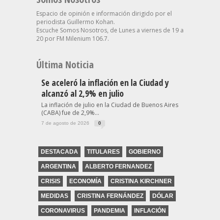
Espacio de opinión e información dirigido por el
periodista Guillermo Kohan.
Escuche Somos Nosotros, de Lunes a viernes de 19 a
20 por FM Milenium 106.7.
Última Noticia
Se aceleró la inflación en la Ciudad y
alcanzó al 2,9% en julio
La inflación de julio en la Ciudad de Buenos Aires
(CABA) fue de 2,9%...
7 de agosto de 2026
0
DESTACADA
TITULARES
GOBIERNO
ARGENTINA
ALBERTO FERNANDEZ
CRISIS
ECONOMÍA
CRISTINA KIRCHNER
MEDIDAS
CRISTINA FERNÁNDEZ
DÓLAR
CORONAVIRUS
PANDEMIA
INFLACIÓN