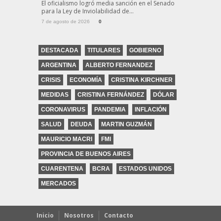
El oficialismo logró media sanción en el Senado
para la Ley de Inviolabilidad de...
7 de agosto de 2026
0
DESTACADA
TITULARES
GOBIERNO
ARGENTINA
ALBERTO FERNANDEZ
CRISIS
ECONOMÍA
CRISTINA KIRCHNER
MEDIDAS
CRISTINA FERNÁNDEZ
DÓLAR
CORONAVIRUS
PANDEMIA
INFLACIÓN
SALUD
DEUDA
MARTIN GUZMÁN
MAURICIO MACRI
FMI
PROVINCIA DE BUENOS AIRES
CUARENTENA
BCRA
ESTADOS UNIDOS
MERCADOS
Inicio
Nosotros
Contacto