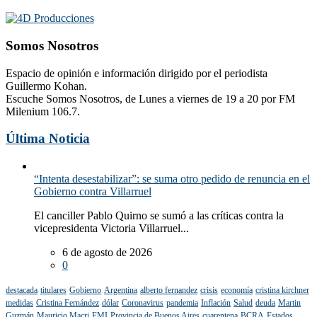
Somos Nosotros
Espacio de opinión e información dirigido por el periodista
Guillermo Kohan.
Escuche Somos Nosotros, de Lunes a viernes de 19 a 20 por FM
Milenium 106.7.
Última Noticia
“Intenta desestabilizar”: se suma otro pedido de renuncia en el
Gobierno contra Villarruel
El canciller Pablo Quirno se sumó a las críticas contra la
vicepresidenta Victoria Villarruel...
6 de agosto de 2026
0
destacada
titulares
Gobierno
Argentina
alberto fernandez
crisis
economía
cristina kirchner
medidas
Cristina Fernández
dólar
Coronavirus
pandemia
Inflación
Salud
deuda
Martin
Guzmán
Mauricio Macri
FMI
Provincia de Buenos Aires
cuarentena
BCRA
Estados