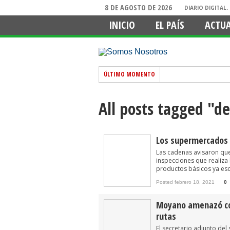
8 DE AGOSTO DE 2026
DIARIO DIGITAL
INICIO
EL PAÍS
ACTU
ÚLTIMO MOMENTO
All posts tagged "d
Los supermercados 
Las cadenas avisaron que
inspecciones que realiza 
productos básicos ya esc
Posted febrero 18, 2021
0
Moyano amenazó con
rutas
El secretario adjunto de