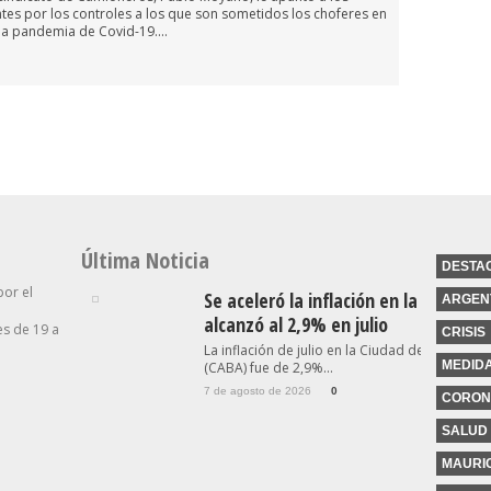
es por los controles a los que son sometidos los choferes en
 la pandemia de Covid-19....
Última Noticia
DESTA
por el
Se aceleró la inflación en la Ciudad y
ARGEN
alcanzó al 2,9% en julio
s de 19 a
CRISIS
La inflación de julio en la Ciudad de Buenos A
MEDID
(CABA) fue de 2,9%...
7 de agosto de 2026
0
CORON
SALUD
MAURIC