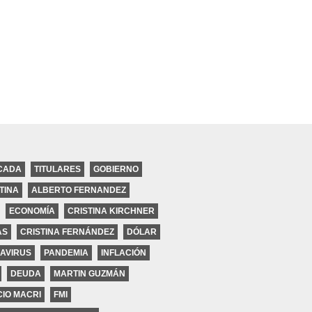
CADA
TITULARES
GOBIERNO
TINA
ALBERTO FERNANDEZ
ECONOMÍA
CRISTINA KIRCHNER
ires
AS
CRISTINA FERNÁNDEZ
DÓLAR
AVIRUS
PANDEMIA
INFLACIÓN
DEUDA
MARTIN GUZMÁN
IO MACRI
FMI