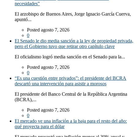
necesidades”
El arzobispo de Buenos Aires, Jorge Ignacio García Cuerva,
apuntó...
Posted agosto 7, 2026
0
El Senado le dio media sanción a la ley de propiedad privada,
pero el Gobierno tuvo que retirar otro capítulo clave
El oficialismo logró media sanción en el Senado para la...
Posted agosto 7, 2026
0
“Es una cuestión entre privados”: el presidente del BCRA
descartó una intervención para asistir a morosos
El presidente del Banco Central de la República Argentina
(BCRA),...
Posted agosto 7, 2026
0
El mercado ve una inflación a la baja para el resto del año:
qué proyecta para el dólar
El mercado proyectó una inflación menor al 30% anual y...