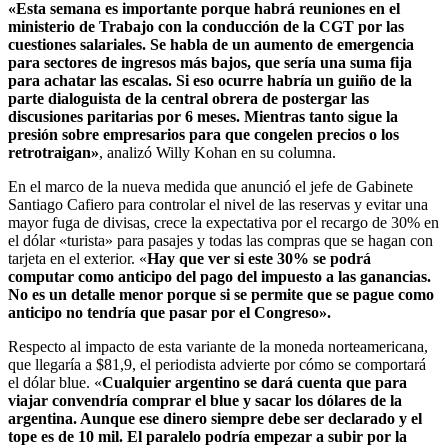
«Esta semana es importante porque habrá reuniones en el
ministerio de Trabajo con la conducción de la CGT por las
cuestiones salariales. Se habla de un aumento de emergencia
para sectores de ingresos más bajos, que sería una suma fija
para achatar las escalas. Si eso ocurre habría un guiño de la
parte dialoguista de la central obrera de postergar las
discusiones paritarias por 6 meses. Mientras tanto sigue la
presión sobre empresarios para que congelen precios o los
retrotraigan»
, analizó Willy Kohan en su columna.
En el marco de la nueva medida que anunció el jefe de Gabinete
Santiago Cafiero para controlar el nivel de las reservas y evitar una
mayor fuga de divisas, crece la expectativa por el recargo de 30% en
el dólar «turista» para pasajes y todas las compras que se hagan con
tarjeta en el exterior. «
Hay que ver si este 30% se podrá
computar como anticipo del pago del impuesto a las ganancias.
No es un detalle menor porque si se permite que se pague como
anticipo no tendría que pasar por el Congreso».
Respecto al impacto de esta variante de la moneda norteamericana,
que llegaría a $81,9, el periodista advierte por cómo se comportará
el dólar blue. «
Cualquier argentino se dará cuenta que para
viajar convendría comprar el blue y sacar los dólares de la
argentina. Aunque ese dinero siempre debe ser declarado y el
tope es de 10 mil. El paralelo podría empezar a subir por la