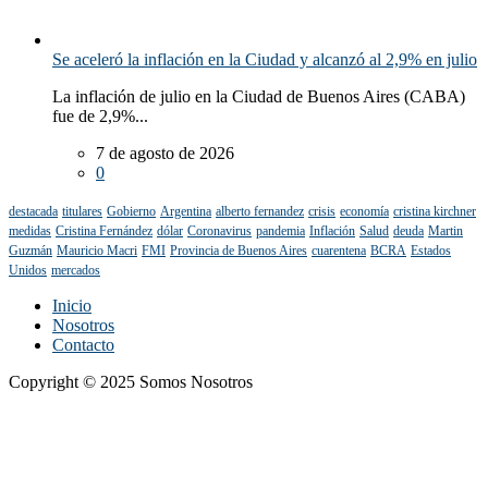
Se aceleró la inflación en la Ciudad y alcanzó al 2,9% en julio
La inflación de julio en la Ciudad de Buenos Aires (CABA)
fue de 2,9%...
7 de agosto de 2026
0
destacada
titulares
Gobierno
Argentina
alberto fernandez
crisis
economía
cristina kirchner
medidas
Cristina Fernández
dólar
Coronavirus
pandemia
Inflación
Salud
deuda
Martin
Guzmán
Mauricio Macri
FMI
Provincia de Buenos Aires
cuarentena
BCRA
Estados
Unidos
mercados
Inicio
Nosotros
Contacto
Copyright © 2025 Somos Nosotros