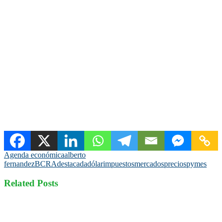
Agenda económica
alberto
fernandez
BCRA
destacada
dólar
impuestos
mercados
precios
pymes
Related Posts