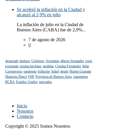
Se aceleró la inflación en la Ciudad y
alcanzó al 2,9% en julio
La inflación de julio en la Ciudad de
Buenos Aires (CABA) fue de 2,9%...
7 de agosto de 2026
0
destacada
titulares
Gobierno
Argentina
alberto fernandez
crisis
economía
cristina kirchner
medidas
Cristina Fernández
dólar
Coronavirus
pandemia
Inflación
Salud
deuda
Martin Guzmán
Mauricio Macri
FMI
Provincia de Buenos Aires
cuarentena
BCRA
Estados Unidos
mercados
Inicio
Nosotros
Contacto
Copyright © 2025 Somos Nosotros