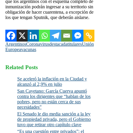
que los argentinos con el esquema completo de
inmunización podrán ingresar a su territorio sin
obligación de hacer cuarentena, a excepción de
los que tengan Sputnik, que deberán aislarse.
Argentinos
Coronavirus
destacada
titulares
Unión
Europea
vacunas
Related Posts
Se aceleró la inflación en la Ciudad y
alcanzó al 2,9% en julio
San Cayetano: García Cuerva apuntó
contra los dirigentes que “hablan de los
pobres, pero no están cerca de sus
necesidades”
El Senado le dio media sanción a la ley
de propiedad privada, pero el Gobierno
tuvo que retirar otro capítulo clave
“Es una cuestión entre privados”: el