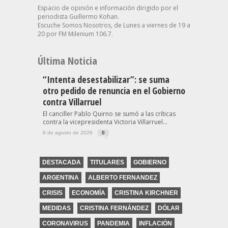
Espacio de opinión e información dirigido por el
periodista Guillermo Kohan.
Escuche Somos Nosotros, de Lunes a viernes de 19 a
20 por FM Milenium 106.7.
Última Noticia
“Intenta desestabilizar”: se suma
otro pedido de renuncia en el Gobierno
contra Villarruel
El canciller Pablo Quirno se sumó a las críticas
contra la vicepresidenta Victoria Villarruel...
6 de agosto de 2026
0
DESTACADA
TITULARES
GOBIERNO
ARGENTINA
ALBERTO FERNANDEZ
CRISIS
ECONOMÍA
CRISTINA KIRCHNER
MEDIDAS
CRISTINA FERNÁNDEZ
DÓLAR
CORONAVIRUS
PANDEMIA
INFLACIÓN