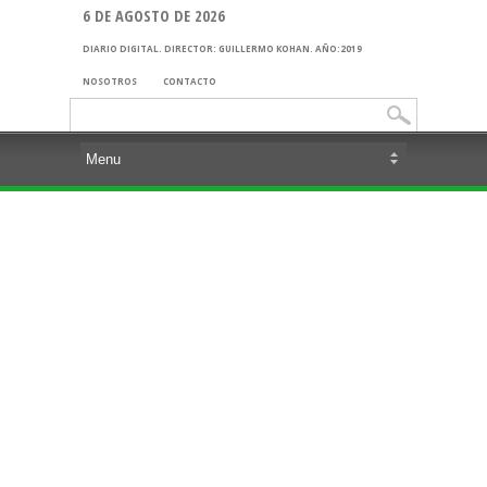
6 DE AGOSTO DE 2026
DIARIO DIGITAL. DIRECTOR: GUILLERMO KOHAN. AÑO:2019
NOSOTROS
CONTACTO
Buscar: