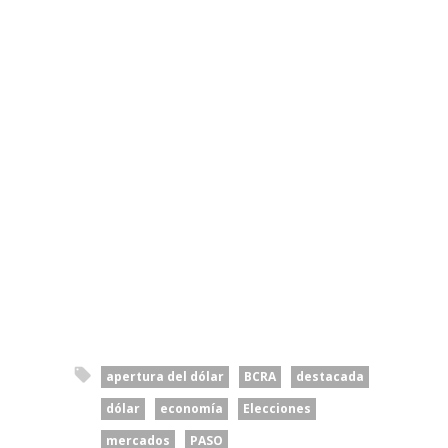
apertura del dólar
BCRA
destacada
dólar
economía
Elecciones
mercados
PASO