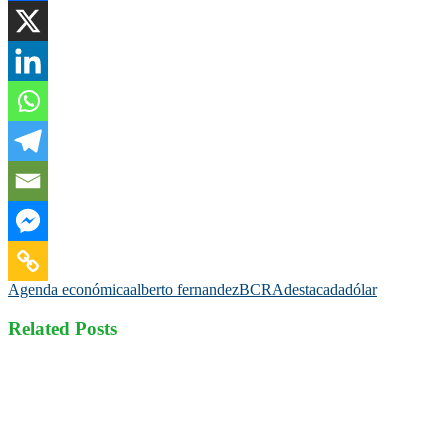
Agenda económica
alberto fernandez
BCRA
destacada
dólar
Related Posts