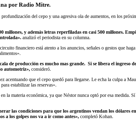
na por Radio Mitre.
la profundización del cepo y una agresiva ola de aumentos, en los próxi
 millones, y además letras reperfiladas en casi 500 millones. Empi
ontrolada».
analizó el periodista en su columna.
 circuito financiero está atento a los anuncios, señales o gestos que ha
alimentos».
cala de producción es mucho mas grande. Si se libera el ingreso d
jo automotriz»,
consideró.
dez acentuando que el cepo quedó para llegarse. Le echa la culpa a Maur
para estabilizar las reservas».
a en la materia económica, ya que Néstor nunca optó por esa medida. Sí 
enerar las condiciones para que los argentinos vendan los dólares 
os a los golpes nos va a ir como antes»,
completó Kohan.