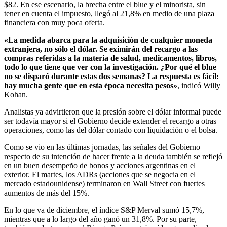
$82. En ese escenario, la brecha entre el blue y el minorista, sin
tener en cuenta el impuesto, llegó al 21,8% en medio de una plaza
financiera con muy poca oferta.
«La medida abarca para la adquisición de cualquier moneda
extranjera, no sólo el dólar. Se eximirán del recargo a las
compras referidas a la materia de salud, medicamentos, libros,
todo lo que tiene que ver con la investigación. ¿Por qué el blue
no se disparó durante estas dos semanas? La respuesta es fácil:
hay mucha gente que en esta época necesita pesos»
, indicó Willy
Kohan.
Analistas ya advirtieron que la presión sobre el dólar informal puede
ser todavía mayor si el Gobierno decide extender el recargo a otras
operaciones, como las del dólar contado con liquidación o el bolsa.
Como se vio en las últimas jornadas, las señales del Gobierno
respecto de su intención de hacer frente a la deuda también se reflejó
en un buen desempeño de bonos y acciones argentinas en el
exterior. El martes, los ADRs (acciones que se negocia en el
mercado estadounidense) terminaron en Wall Street con fuertes
aumentos de más del 15%.
En lo que va de diciembre, el índice S&P Merval sumó 15,7%,
mientras que a lo largo del año ganó un 31,8%. Por su parte,