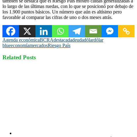
también se destaca que el Riesgo País mostró caídas generalizadas a
lo largo de las últimas ruedas, con lo que se posicionó por debajo de
los 1.900 puntos básicos. Un número que aún es altísimo pero
favorable al comparar las cifras de uno o dos meses atrás.
Agenda económica
BCRA
destacada
deuda
dólar
dólar
blue
economía
mercados
Riesgo País
Related Posts