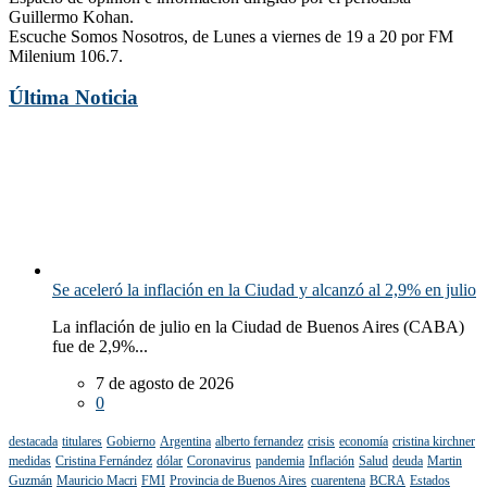
Guillermo Kohan.
Escuche Somos Nosotros, de Lunes a viernes de 19 a 20 por FM
Milenium 106.7.
Última Noticia
Se aceleró la inflación en la Ciudad y alcanzó al 2,9% en julio
La inflación de julio en la Ciudad de Buenos Aires (CABA)
fue de 2,9%...
7 de agosto de 2026
0
destacada
titulares
Gobierno
Argentina
alberto fernandez
crisis
economía
cristina kirchner
medidas
Cristina Fernández
dólar
Coronavirus
pandemia
Inflación
Salud
deuda
Martin
Guzmán
Mauricio Macri
FMI
Provincia de Buenos Aires
cuarentena
BCRA
Estados