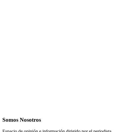
Somos Nosotros
Espacio de opinión e información dirigido por el periodista