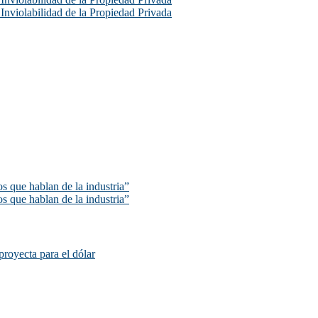
e Inviolabilidad de la Propiedad Privada
s que hablan de la industria”
s que hablan de la industria”
proyecta para el dólar