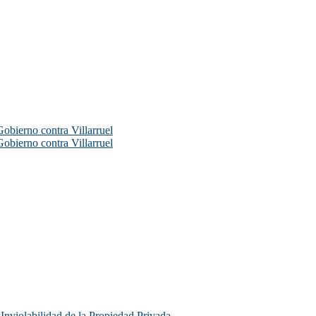
Gobierno contra Villarruel
Gobierno contra Villarruel
e Inviolabilidad de la Propiedad Privada