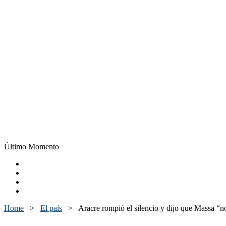
Último Momento
Home
>
El país
>
Aracre rompió el silencio y dijo que Massa “no