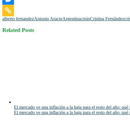
alberto fernandez
Antonio Aracre
Argentina
crisis
Cristina Fernández
cri
Related Posts
El mercado ve una inflación a la baja para el resto del año: qué 
El mercado ve una inflación a la baja para el resto del año: qué 