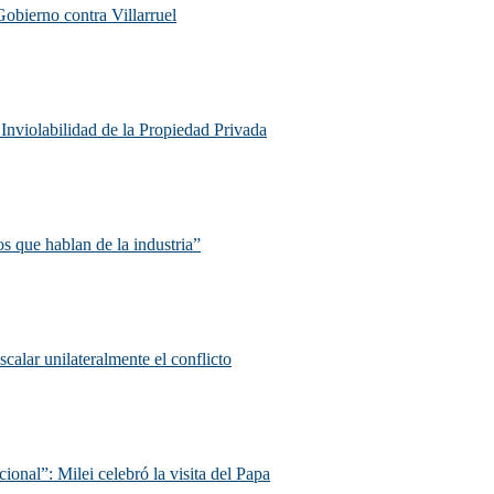
Gobierno contra Villarruel
e Inviolabilidad de la Propiedad Privada
s que hablan de la industria”
scalar unilateralmente el conflicto
ional”: Milei celebró la visita del Papa