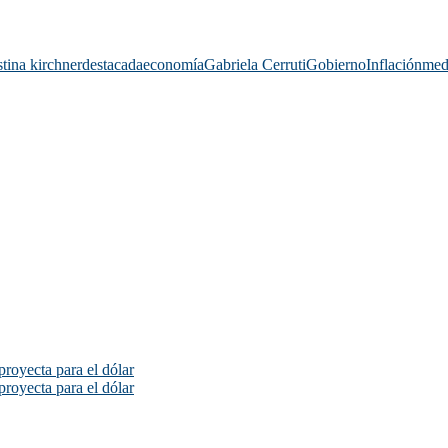
stina kirchner
destacada
economía
Gabriela Cerruti
Gobierno
Inflación
med
proyecta para el dólar
proyecta para el dólar