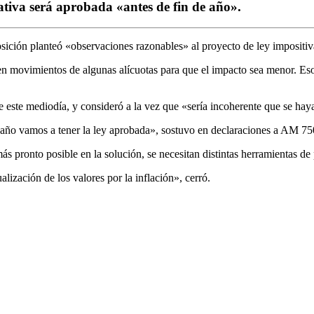
iativa será aprobada «antes de fin de año».
osición planteó «observaciones razonables» al proyecto de ley impositiv
 movimientos de algunas alícuotas para que el impacto sea menor. Eso e
r de este mediodía, y consideró a la vez que «sería incoherente que se h
de año vamos a tener la ley aprobada», sostuvo en declaraciones a AM 75
s pronto posible en la solución, se necesitan distintas herramientas de 
alización de los valores por la inflación», cerró.