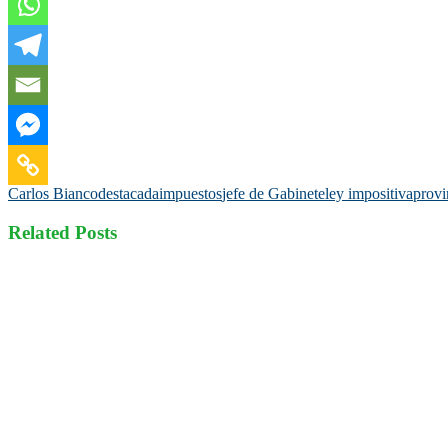
Carlos Bianco
destacada
impuestos
jefe de Gabinete
ley impositiva
provi
Related Posts