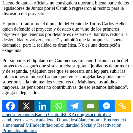
Luego de que el oficialismo consiguiera quórum, buena parte de los
legisladores de Juntos por el Cambio regresaron al recinto para la
discusión del proyecto.
El primer orador fue el diputado del Frente de Todos Carlos Heller,
quien defendió el proyecto y destacó que “uno de los primeros
objetivos que tenemos por delante es desterrar el hambre, reducir la
desigualdad y volver a crecer” y admitió que la propuesta “suena
dramática, pero la realidad es dramática. No es una descripción
exagerada”.
Por su parte, el diputado de Cambiemos Luciano Laspina, criticó el
proyecto y aseguró que si se aprueba surgirán “jubilados de primera
y de segunda. ¿Alguien cree que se necesita una ley para subir las
jubilaciones mínimas? Lo que quieren es congelar las jubilaciones
superiores a la mínima: los veteranos de Malvinas, los adultos
mayores, las pensiones no contributivas, de eso estamos hablando”,
agregó el legislador.
alberto fernandez
Banco Central
BCRA
congreso
control de
cambios
crisis
destacada
deuda
Diputados
dólar
economía
Emergencia
alimentaria
FMI
Indec
Inflación
Solidaridad Social y Reactivación
Productiva
titulares