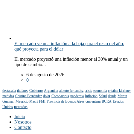
El mercado ve una inflación a la baja para el resto del año:
qué proyecta para el dólar
El mercado proyectó una inflación menor al 30% anual y un
tipo de cambio...
6 de agosto de 2026
0
destacada
titulares
Gobierno
Argentina
alberto fernandez
crisis
economía
cristina kirchner
medidas
Cristina Fernández
dólar
Coronavirus
pandemia
Inflación
Salud
deuda
Martin
Guzmán
Mauricio Macri
FMI
Provincia de Buenos Aires
cuarentena
BCRA
Estados
Unidos
mercados
Inicio
Nosotros
Contacto