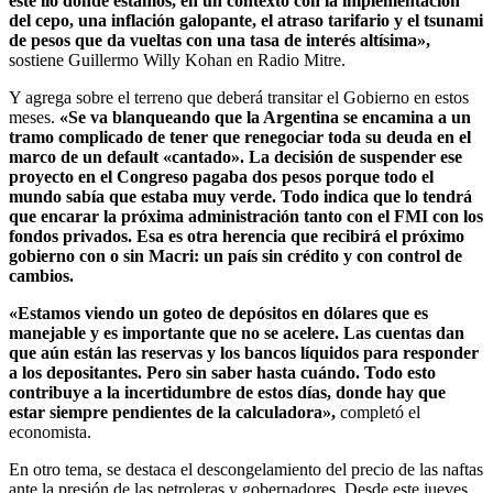
este lío donde estamos, en un contexto con la implementación
del cepo, una inflación galopante, el atraso tarifario y el tsunami
de pesos que da vueltas con una tasa de interés altísima»,
sostiene Guillermo Willy Kohan en Radio Mitre.
Y agrega sobre el terreno que deberá transitar el Gobierno en estos
meses.
«Se va blanqueando que la Argentina se encamina a un
tramo complicado de tener que renegociar toda su deuda en el
marco de un default «cantado». La decisión de suspender ese
proyecto en el Congreso pagaba dos pesos porque todo el
mundo sabía que estaba muy verde.
Todo indica que lo tendrá
que encarar la próxima administración tanto con el FMI con los
fondos privados. Esa es otra herencia que recibirá el próximo
gobierno con o sin Macri: un país sin crédito y con control de
cambios.
«Estamos viendo un goteo de depósitos en dólares que es
manejable y es importante que no se acelere. Las cuentas dan
que aún están las reservas y los bancos líquidos para responder
a los depositantes. Pero sin saber hasta cuándo.
Todo esto
contribuye a la incertidumbre de estos días, donde hay que
estar siempre pendientes de la calculadora»,
completó el
economista.
En otro tema, se destaca el descongelamiento del precio de las naftas
ante la presión de las petroleras y gobernadores. Desde este jueves,