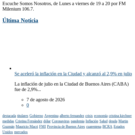
Escuche Somos Nosotros, de Lunes a viernes de 19 a 20 por FM
Milenium 106.7.
Última Noticia
Se aceleró la inflación en la Ciudad y alcanzó al 2,9% en julio
La inflación de julio en la Ciudad de Buenos Aires (CABA)
fue de 2,9%...
7 de agosto de 2026
0
destacada
titulares
Gobierno
Argentina
alberto fernandez
crisis
economía
cristina kirchner
medidas
Cristina Fernández
dólar
Coronavirus
pandemia
Inflación
Salud
deuda
Martin
Guzmán
Mauricio Macri
FMI
Provincia de Buenos Aires
cuarentena
BCRA
Estados
Unidos
mercados