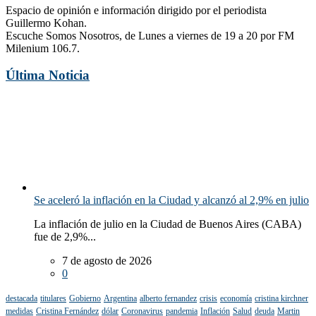
Espacio de opinión e información dirigido por el periodista
Guillermo Kohan.
Escuche Somos Nosotros, de Lunes a viernes de 19 a 20 por FM
Milenium 106.7.
Última Noticia
Se aceleró la inflación en la Ciudad y alcanzó al 2,9% en julio
La inflación de julio en la Ciudad de Buenos Aires (CABA)
fue de 2,9%...
7 de agosto de 2026
0
destacada
titulares
Gobierno
Argentina
alberto fernandez
crisis
economía
cristina kirchner
medidas
Cristina Fernández
dólar
Coronavirus
pandemia
Inflación
Salud
deuda
Martin