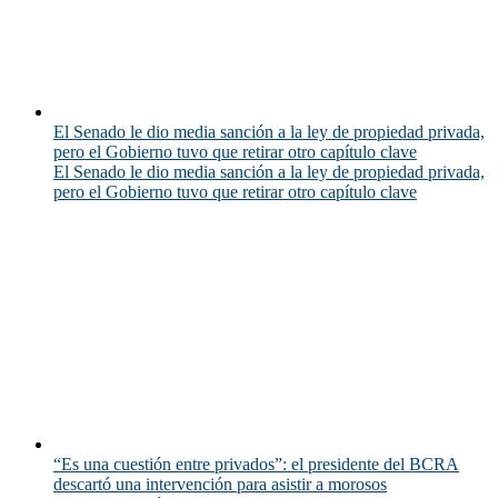
El Senado le dio media sanción a la ley de propiedad privada,
pero el Gobierno tuvo que retirar otro capítulo clave
El Senado le dio media sanción a la ley de propiedad privada,
pero el Gobierno tuvo que retirar otro capítulo clave
“Es una cuestión entre privados”: el presidente del BCRA
descartó una intervención para asistir a morosos