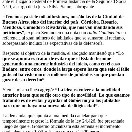
ante el Juzgado Federal de Primera Instancia de la Seguridad Social
Nº 9, a cargo de la jueza Silvia Saino, subrogante.
“Tenemos ya siete mil adhesiones, no sólo las de la Ciudad de
Buenos Aires, sino del interior del país, Córdoba, Rosario,
Mendoza, Comodoro Rivadavia, que nos van mandando sus
peticiones”
, explicó Semino en una nota con
radio Continental
en
referencia al gran número de jubilados que se sumaron al reclamo,
sobrepasando incluso las expectativas de la defensoría.
Respecto al objetivo de la medida, el abogado manifestó que
“Lo
que se apunta es tratar de evitar que el Estado termine
generando una enorme industria del juicio, como en el caso
Badaro, entre otros, donde la larga espera hasta que sale el fallo
judicial ha visto morir a millones de jubilados sin que puedan
gozar de su derecho”
,
Y en la misma línea agregó:
“La idea es volver a la movilidad
anterior hasta que se fije otro tipo de movilidad. Lo que estamos
tratando es de evitar y ayudar al Gobierno y a los jubilados
para que no haya una nueva ola de litigiosidad”.
La demanda, que apunta a una medida cautelar para que
temporalmente regrese la fórmula de la ley 24.426, fue presentada
luego de que el Gobierno oficializara esta semana el incremento
equivalente a un 2,3% más una suma de 1.500 pesos.