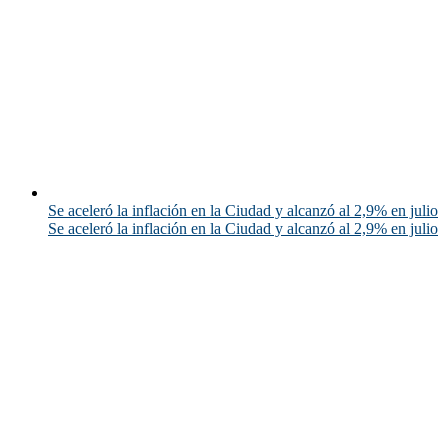
Se aceleró la inflación en la Ciudad y alcanzó al 2,9% en julio
Se aceleró la inflación en la Ciudad y alcanzó al 2,9% en julio