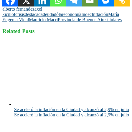
alberto fernandez
axel
kicillof
crisis
destacada
deuda
dólar
economía
Indec
Inflación
María
Eugenia Vidal
Mauricio Macri
Provincia de Buenos Aires
titulares
Related Posts
Se aceleró la inflación en la Ciudad y alcanzó al 2,9% en julio
Se aceleró la inflación en la Ciudad y alcanzó al 2,9% en julio