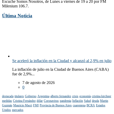
Escuche Somos Nosotros, de Lunes a viernes de 19 a 20 por FM
Milenium 106.7.
Última Noticia
Se aceleró la inflación en la Ciudad y alcanzó al 2,9% en julio
La inflación de julio en la Ciudad de Buenos Aires (CABA)
fue de 2,9%...
7 de agosto de 2026
0
destacada
titulares
Gobierno
Argentina
alberto fernandez
crisis
economía
cristina kirchner
medidas
Cristina Fernández
dólar
Coronavirus
pandemia
Inflación
Salud
deuda
Martin
Guzmán
Mauricio Macri
FMI
Provincia de Buenos Aires
cuarentena
BCRA
Estados
Unidos
mercados