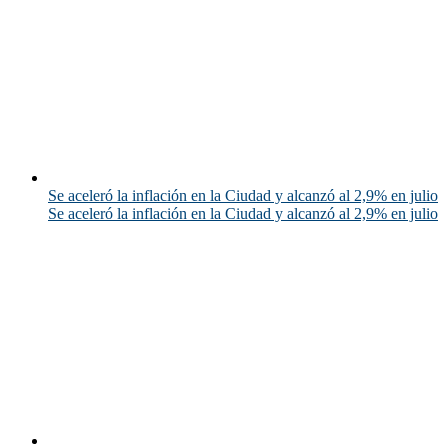
Se aceleró la inflación en la Ciudad y alcanzó al 2,9% en julio
Se aceleró la inflación en la Ciudad y alcanzó al 2,9% en julio