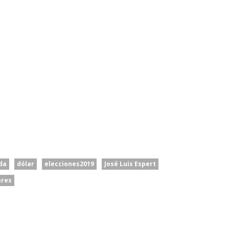
da
dólar
elecciones2019
José Luis Espert
ares