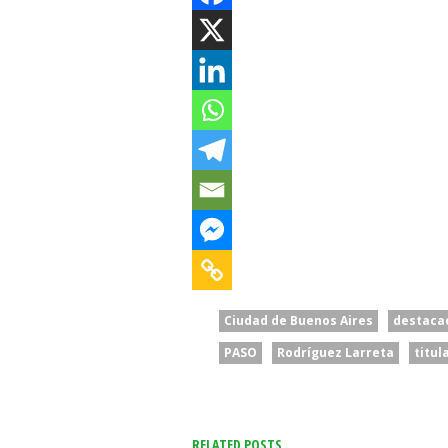
Ciudad de Buenos Aires
destaca
PASO
Rodríguez Larreta
titul
RELATED POSTS