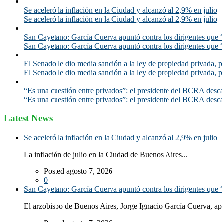
Se aceleró la inflación en la Ciudad y alcanzó al 2,9% en julio
Se aceleró la inflación en la Ciudad y alcanzó al 2,9% en julio
San Cayetano: García Cuerva apuntó contra los dirigentes que “
San Cayetano: García Cuerva apuntó contra los dirigentes que “
El Senado le dio media sanción a la ley de propiedad privada, p
El Senado le dio media sanción a la ley de propiedad privada, p
“Es una cuestión entre privados”: el presidente del BCRA desca
“Es una cuestión entre privados”: el presidente del BCRA desca
Latest News
Se aceleró la inflación en la Ciudad y alcanzó al 2,9% en julio
La inflación de julio en la Ciudad de Buenos Aires...
Posted agosto 7, 2026
0
San Cayetano: García Cuerva apuntó contra los dirigentes que “
El arzobispo de Buenos Aires, Jorge Ignacio García Cuerva, ap