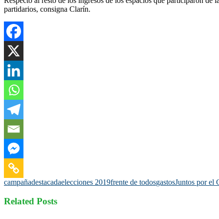
Respecto al resto de los ingresos de los espacios que participaron de 
partidarios, consigna Clarín.
campaña
destacada
elecciones 2019
frente de todos
gastos
Juntos por el
Related Posts