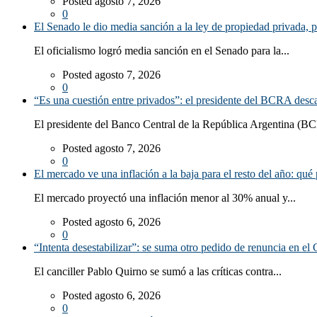
Posted agosto 7, 2026
0
El Senado le dio media sanción a la ley de propiedad privada, p
El oficialismo logró media sanción en el Senado para la...
Posted agosto 7, 2026
0
“Es una cuestión entre privados”: el presidente del BCRA desca
El presidente del Banco Central de la República Argentina (BC
Posted agosto 7, 2026
0
El mercado ve una inflación a la baja para el resto del año: qué 
El mercado proyectó una inflación menor al 30% anual y...
Posted agosto 6, 2026
0
“Intenta desestabilizar”: se suma otro pedido de renuncia en el 
El canciller Pablo Quirno se sumó a las críticas contra...
Posted agosto 6, 2026
0