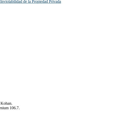
e Inviolabilidad de la Propiedad Privada
o Kohan.
enium 106.7.