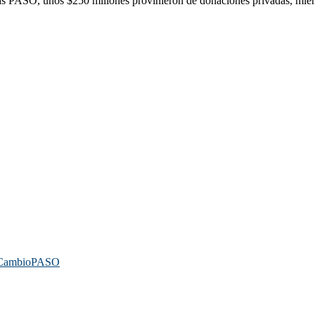
las PASO, unos $250 millones provinieron de donaciones privadas, mientr
 Cambio
PASO