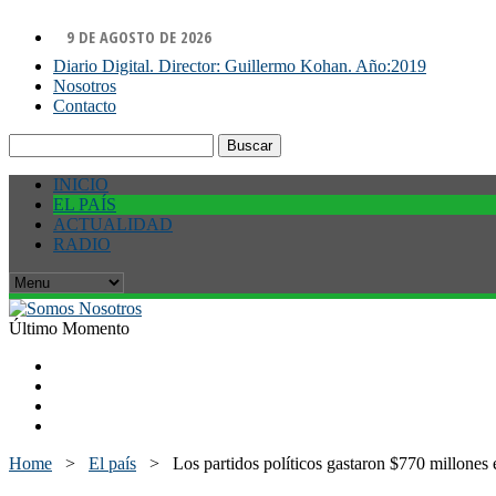
9 DE AGOSTO DE 2026
Diario Digital. Director: Guillermo Kohan. Año:2019
Nosotros
Contacto
Buscar:
INICIO
EL PAÍS
ACTUALIDAD
RADIO
Último Momento
Home
>
El país
>
Los partidos políticos gastaron $770 millone