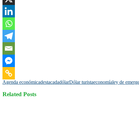
Agenda económica
destacada
dólar
Dólar turista
economía
ley de emerg
Related Posts