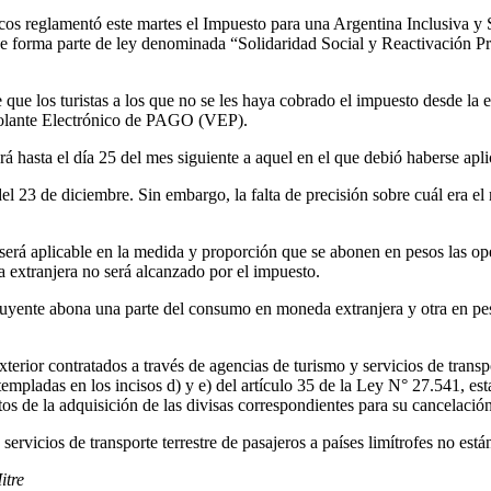
cos reglamentó este martes el Impuesto para una Argentina Inclusiva y 
 y que forma parte de ley denominada “Solidaridad Social y Reactivación
que los turistas a los que no se les haya cobrado el impuesto desde la 
 Volante Electrónico de PAGO (VEP).
á hasta el día 25 del mes siguiente a aquel en el que debió haberse apl
del 23 de diciembre. Sin embargo, la falta de precisión sobre cuál era 
será aplicable en la medida y proporción que se abonen en pesos las op
 extranjera no será alcanzado por el impuesto.
tribuyente abona una parte del consumo en moneda extranjera y otra en 
terior contratados a través de agencias de turismo y servicios de transp
empladas en los incisos d) y e) del artículo 35 de la Ley N° 27.541, es
os de la adquisición de las divisas correspondientes para su cancelación”
 servicios de transporte terrestre de pasajeros a países limítrofes no est
itre