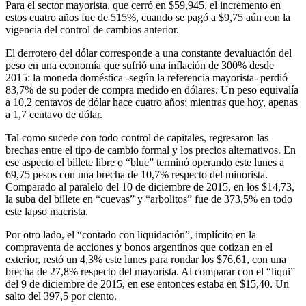
Para el sector mayorista, que cerró en $59,945, el incremento en
estos cuatro años fue de 515%, cuando se pagó a $9,75 aún con la
vigencia del control de cambios anterior.
El derrotero del dólar corresponde a una constante devaluación del
peso en una economía que sufrió una inflación de 300% desde
2015: la moneda doméstica -según la referencia mayorista- perdió
83,7% de su poder de compra medido en dólares. Un peso equivalía
a 10,2 centavos de dólar hace cuatro años; mientras que hoy, apenas
a 1,7 centavo de dólar.
Tal como sucede con todo control de capitales, regresaron las
brechas entre el tipo de cambio formal y los precios alternativos. En
ese aspecto el billete libre o “blue” terminó operando este lunes a
69,75 pesos con una brecha de 10,7% respecto del minorista.
Comparado al paralelo del 10 de diciembre de 2015, en los $14,73,
la suba del billete en “cuevas” y “arbolitos” fue de 373,5% en todo
este lapso macrista.
Por otro lado, el “contado con liquidación”, implícito en la
compraventa de acciones y bonos argentinos que cotizan en el
exterior, restó un 4,3% este lunes para rondar los $76,61, con una
brecha de 27,8% respecto del mayorista. Al comparar con el “liqui”
del 9 de diciembre de 2015, en ese entonces estaba en $15,40. Un
salto del 397,5 por ciento.