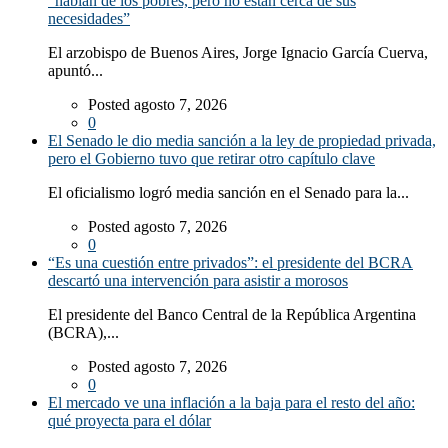
“hablan de los pobres, pero no están cerca de sus
necesidades”
El arzobispo de Buenos Aires, Jorge Ignacio García Cuerva,
apuntó...
Posted agosto 7, 2026
0
El Senado le dio media sanción a la ley de propiedad privada,
pero el Gobierno tuvo que retirar otro capítulo clave
El oficialismo logró media sanción en el Senado para la...
Posted agosto 7, 2026
0
“Es una cuestión entre privados”: el presidente del BCRA
descartó una intervención para asistir a morosos
El presidente del Banco Central de la República Argentina
(BCRA),...
Posted agosto 7, 2026
0
El mercado ve una inflación a la baja para el resto del año:
qué proyecta para el dólar