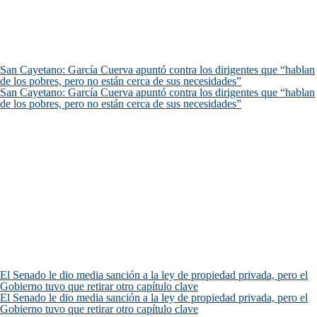
San Cayetano: García Cuerva apuntó contra los dirigentes que “hablan
de los pobres, pero no están cerca de sus necesidades”
San Cayetano: García Cuerva apuntó contra los dirigentes que “hablan
de los pobres, pero no están cerca de sus necesidades”
El Senado le dio media sanción a la ley de propiedad privada, pero el
Gobierno tuvo que retirar otro capítulo clave
El Senado le dio media sanción a la ley de propiedad privada, pero el
Gobierno tuvo que retirar otro capítulo clave