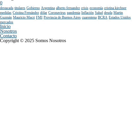
0
destacada
titulares
Gobierno
Argentina
alberto fernandez
crisis
economía
cristina kirchner
medidas
Cristina Fernández
dólar
Coronavirus
pandemia
Inflación
Salud
deuda
Martin
Guzmán
Mauricio Macri
FMI
Provincia de Buenos Aires
cuarentena
BCRA
Estados Unidos
mercados
Inicio
Nosotros
Contacto
Copyright © 2025 Somos Nosotros