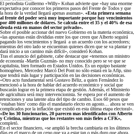
El periodista Guillermo «Willy» Kohan advierte que «hay una enorme
expectativa por conocer los primeros pasos del Frente de Todos y que
la hora de la verdad llegará apenas asuman».
«Esta primera semana
al frente del poder será muy importante porque hay vencimientos
por 400 millones de dólares. Se calcula entre el 35 y el 40% de esa
deuda está en manos del sector privado».
Sobre el posible accionar del nuevo Gobierno en la materia económica,
«las apuestas están divididas entre los que creen que Alberto seguirá
pagando los vencimientos y llegará a un acuerdo con los acreedores;
mientras del otro lado se encuentran quienes dicen que se va plantar y
dará inicio a un camino más difícil», consideró Kohan.
Tras el anuncio del gabinete, cabe destacar que «tenemos un ministro
de economía -Martín Guzmán- no muy conocido pero se ve que se
capitalista, bien formado en Estados Unidos. Es un equipo bastante
homogéneo, Mercedez Marcó Del Pont no sólo estará en la Afip, sino
que tendrá más lugar y participación en las decisiones económicas.
«Otro acto fundamental será Gustavo Béliz, a quien Fernández lo
mencionó a la hora de hablar del acuerdo económico y social que
buscarán lograr en la primera etapa de gestión. Además, el Ministerio
de agricultura será muy intervencionista. Se espera por el aumento de
retenciones y una latente alza del tipo de cambio. Esos 60 pesos que
‘estaban bien’ como dijo el mandatario electo en agosto… ahora se ven
complicados por la inflación que existió en esta última etapa electoral».
«De los 30 funcionarios, 20 parecen mas identificados con Alberto
y Cristina, mientras que los restantes son más fieles a CFK»,
completó.
En el sector financiero, «se amplió la brecha cambiaria en los últimos
días en el marco de un cepo que va a estar tan o más duro que ahora,