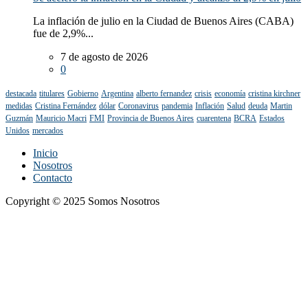
La inflación de julio en la Ciudad de Buenos Aires (CABA)
fue de 2,9%...
7 de agosto de 2026
0
destacada
titulares
Gobierno
Argentina
alberto fernandez
crisis
economía
cristina kirchner
medidas
Cristina Fernández
dólar
Coronavirus
pandemia
Inflación
Salud
deuda
Martin
Guzmán
Mauricio Macri
FMI
Provincia de Buenos Aires
cuarentena
BCRA
Estados
Unidos
mercados
Inicio
Nosotros
Contacto
Copyright © 2025 Somos Nosotros