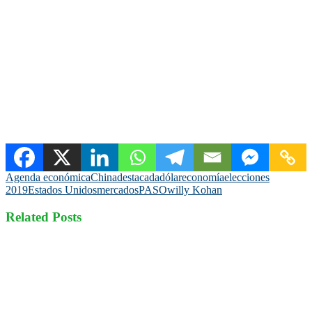
Agenda económica
China
destacada
dólar
economía
elecciones
2019
Estados Unidos
mercados
PASO
willy Kohan
Related Posts