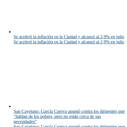
Se aceleró la inflación en la Ciudad y alcanzó al 2,9% en julio
Se aceleró la inflación en la Ciudad y alcanzó al 2,9% en julio
San Cayetano: García Cuerva apuntó contra los dirigentes que
“hablan de los pobres, pero no están cerca de sus
necesidades”
San Cayetano: García Cuerva apuntó contra los dirigentes que