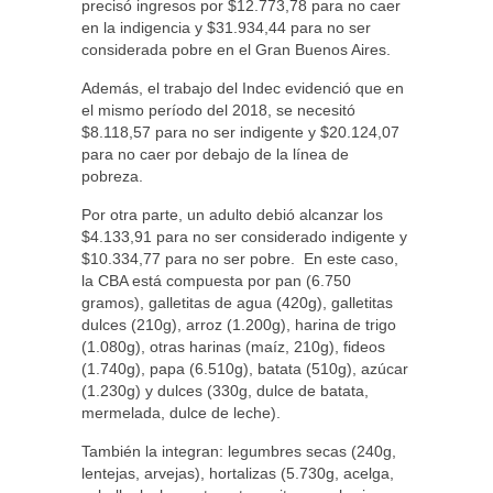
precisó ingresos por $12.773,78 para no caer
en la indigencia y $31.934,44 para no ser
considerada pobre en el Gran Buenos Aires.
Además, el trabajo del Indec evidenció que en
el mismo período del 2018, se necesitó
$8.118,57 para no ser indigente y $20.124,07
para no caer por debajo de la línea de
pobreza.
Por otra parte, un adulto debió alcanzar los
$4.133,91 para no ser considerado indigente y
$10.334,77 para no ser pobre. En este caso,
la CBA está compuesta por pan (6.750
gramos), galletitas de agua (420g), galletitas
dulces (210g), arroz (1.200g), harina de trigo
(1.080g), otras harinas (maíz, 210g), fideos
(1.740g), papa (6.510g), batata (510g), azúcar
(1.230g) y dulces (330g, dulce de batata,
mermelada, dulce de leche).
También la integran: legumbres secas (240g,
lentejas, arvejas), hortalizas (5.730g, acelga,