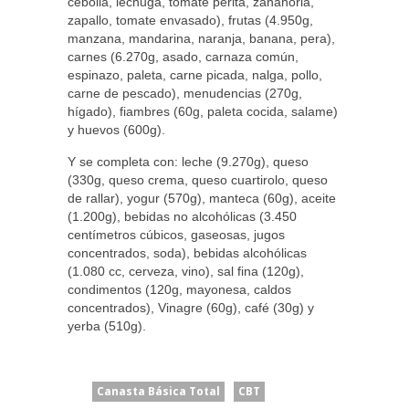
cebolla, lechuga, tomate perita, zanahoria,
zapallo, tomate envasado), frutas (4.950g,
manzana, mandarina, naranja, banana, pera),
carnes (6.270g, asado, carnaza común,
espinazo, paleta, carne picada, nalga, pollo,
carne de pescado), menudencias (270g,
hígado), fiambres (60g, paleta cocida, salame)
y huevos (600g).
Y se completa con: leche (9.270g), queso
(330g, queso crema, queso cuartirolo, queso
de rallar), yogur (570g), manteca (60g), aceite
(1.200g), bebidas no alcohólicas (3.450
centímetros cúbicos, gaseosas, jugos
concentrados, soda), bebidas alcohólicas
(1.080 cc, cerveza, vino), sal fina (120g),
condimentos (120g, mayonesa, caldos
concentrados), Vinagre (60g), café (30g) y
yerba (510g).
Canasta Básica Total
CBT