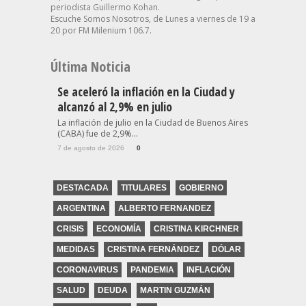
periodista Guillermo Kohan.
Escuche Somos Nosotros, de Lunes a viernes de 19 a
20 por FM Milenium 106.7.
Última Noticia
Se aceleró la inflación en la Ciudad y
alcanzó al 2,9% en julio
La inflación de julio en la Ciudad de Buenos Aires
(CABA) fue de 2,9%...
7 de agosto de 2026
0
DESTACADA
TITULARES
GOBIERNO
ARGENTINA
ALBERTO FERNANDEZ
CRISIS
ECONOMÍA
CRISTINA KIRCHNER
MEDIDAS
CRISTINA FERNÁNDEZ
DÓLAR
CORONAVIRUS
PANDEMIA
INFLACIÓN
SALUD
DEUDA
MARTIN GUZMÁN