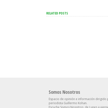
RELATED POSTS
El Senado Le Dio Media
Sanción A La Ley De
Propiedad Privada, Pero El
El Mercado Ve Un
Gobierno Tuvo Que
Inflación A La Baja
Retirar Otro Capítulo
Resto Del Año: Qu
Clave
Proyecta Para El D
Somos Nosotros
Espacio de opinión e información dirigido 
periodista Guillermo Kohan.
Escuche Somos Nosotros, de Lunes a vierne