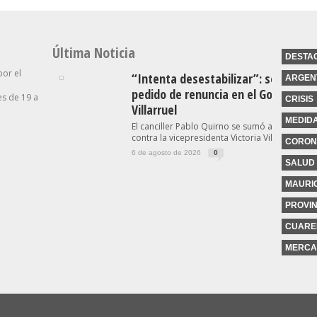
Última Noticia
DESTA
por el
“Intenta desestabilizar”: se suma o
ARGEN
pedido de renuncia en el Gobierno c
s de 19 a
CRISIS
Villarruel
MEDID
El canciller Pablo Quirno se sumó a las críticas
contra la vicepresidenta Victoria Villarruel...
CORON
6 de agosto de 2026
0
SALUD
MAURIC
PROVIN
CUARE
MERCA