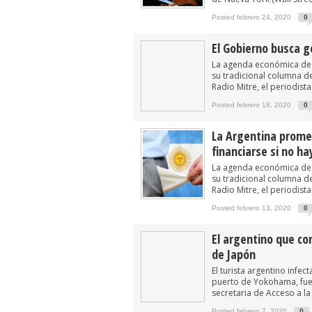
Posted febrero 24, 2020
0
El Gobierno busca g
La agenda económica de 
su tradicional columna 
Radio Mitre, el periodist
Posted febrero 18, 2020
0
La Argentina promet
financiarse si no ha
La agenda económica de 
su tradicional columna 
Radio Mitre, el periodist
Posted febrero 13, 2020
0
El argentino que co
de Japón
El turista argentino infe
puerto de Yokohama, fue 
secretaria de Acceso a la 
Posted febrero 7, 2020
0