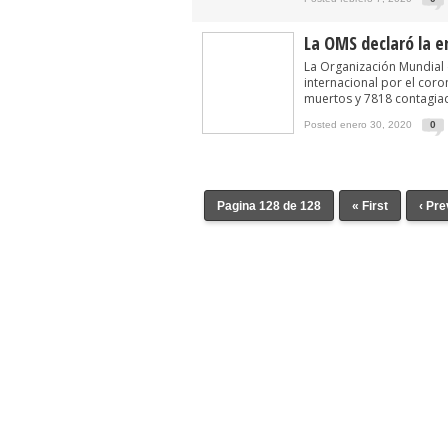
La OMS declaró la e
La Organización Mundial 
internacional por el coro
muertos y 7818 contagiado
Posted enero 30, 2020
0
Pagina 128 de 128
« First
‹ Pr