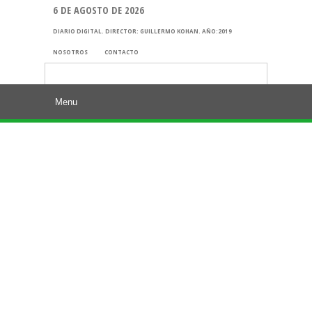
6 DE AGOSTO DE 2026
DIARIO DIGITAL. DIRECTOR: GUILLERMO KOHAN. AÑO:2019
NOSOTROS
CONTACTO
Buscar: