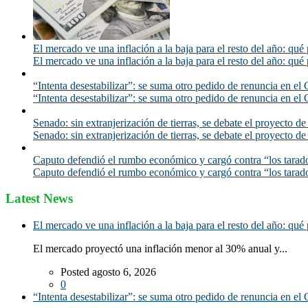
El mercado ve una inflación a la baja para el resto del año: qué 
El mercado ve una inflación a la baja para el resto del año: qué 
“Intenta desestabilizar”: se suma otro pedido de renuncia en el 
“Intenta desestabilizar”: se suma otro pedido de renuncia en el 
Senado: sin extranjerización de tierras, se debate el proyecto d
Senado: sin extranjerización de tierras, se debate el proyecto d
Caputo defendió el rumbo económico y cargó contra “los tarado
Caputo defendió el rumbo económico y cargó contra “los tarado
Latest News
El mercado ve una inflación a la baja para el resto del año: qué 
El mercado proyectó una inflación menor al 30% anual y...
Posted agosto 6, 2026
0
“Intenta desestabilizar”: se suma otro pedido de renuncia en el 