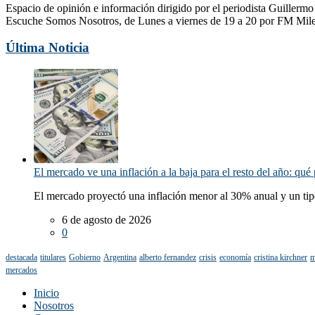
Espacio de opinión e información dirigido por el periodista Guillerm
Escuche Somos Nosotros, de Lunes a viernes de 19 a 20 por FM Mil
Última Noticia
El mercado ve una inflación a la baja para el resto del año: qué 
El mercado proyectó una inflación menor al 30% anual y un tip
6 de agosto de 2026
0
destacada
titulares
Gobierno
Argentina
alberto fernandez
crisis
economía
cristina kirchner
m
mercados
Inicio
Nosotros