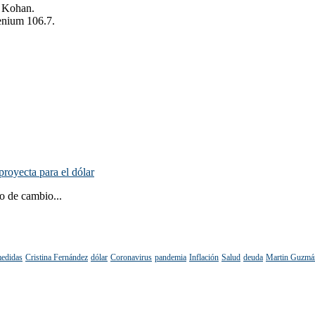
o Kohan.
enium 106.7.
proyecta para el dólar
o de cambio...
edidas
Cristina Fernández
dólar
Coronavirus
pandemia
Inflación
Salud
deuda
Martin Guzmá