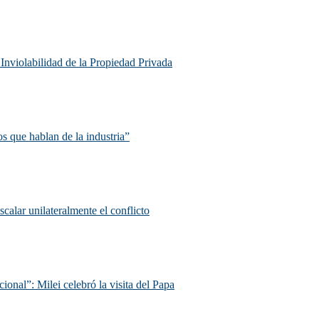
e Inviolabilidad de la Propiedad Privada
s que hablan de la industria”
scalar unilateralmente el conflicto
ional”: Milei celebró la visita del Papa
.