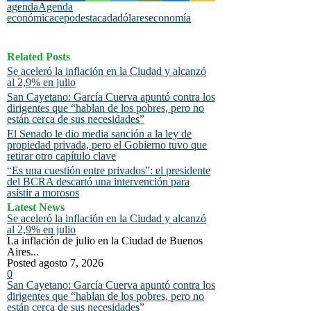
agenda
Agenda
económica
cepo
destacada
dólares
economía
Related Posts
Se aceleró la inflación en la Ciudad y alcanzó
al 2,9% en julio
San Cayetano: García Cuerva apuntó contra los
dirigentes que “hablan de los pobres, pero no
están cerca de sus necesidades”
El Senado le dio media sanción a la ley de
propiedad privada, pero el Gobierno tuvo que
retirar otro capítulo clave
“Es una cuestión entre privados”: el presidente
del BCRA descartó una intervención para
asistir a morosos
Latest News
Se aceleró la inflación en la Ciudad y alcanzó
al 2,9% en julio
La inflación de julio en la Ciudad de Buenos
Aires...
Posted agosto 7, 2026
0
San Cayetano: García Cuerva apuntó contra los
dirigentes que “hablan de los pobres, pero no
están cerca de sus necesidades”