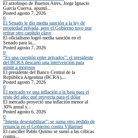
El arzobispo de Buenos Aires, Jorge Ignacio
García Cuerva, apuntó...
Posted agosto 7, 2026
0
El Senado le dio media sanción a la ley de
propiedad privada, pero el Gobierno tuvo que
retirar otro capítulo clave
El oficialismo logró media sanción en el
Senado para la...
Posted agosto 7, 2026
0
“Es una cuestión entre privados”: el presidente
del BCRA descartó una intervención para
asistir a morosos
El presidente del Banco Central de la
República Argentina (BCRA),...
Posted agosto 7, 2026
0
El mercado ve una inflación a la baja para el
resto del año: qué proyecta para el dólar
El mercado proyectó una inflación menor al
30% anual y...
Posted agosto 6, 2026
0
“Intenta desestabilizar”: se suma otro pedido de
renuncia en el Gobierno contra Villarruel
El canciller Pablo Quirno se sumó a las críticas
contra...