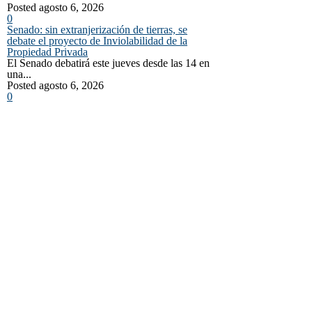
Posted agosto 6, 2026
0
Senado: sin extranjerización de tierras, se
debate el proyecto de Inviolabilidad de la
Propiedad Privada
El Senado debatirá este jueves desde las 14 en
una...
Posted agosto 6, 2026
0