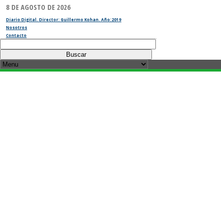
8 DE AGOSTO DE 2026
Diario Digital. Director: Guillermo Kohan. Año:2019
Nosotros
Contacto
Buscar: