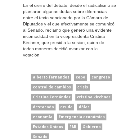
En el cierre del debate, desde el radicalismo se
plantaron algunas dudas sobre diferencias
entre el texto sancionado por la Cámara de
Diputados y el que efectivamente se comunicó
al Senado, reclamo que generó una evidente
incomodidad en la vicepresidenta Cristina
Kirchner, que presidía la sesión, quien de
todas maneras decidió avanzar con la
votación.
alberto fernandez
cepo
congreso
control de cambios
crisis
Cristina Fernández
cristina kirchner
destacada
deuda
dólar
economía
Emergencia económica
Estados Unidos
FMI
Gobierno
Senado