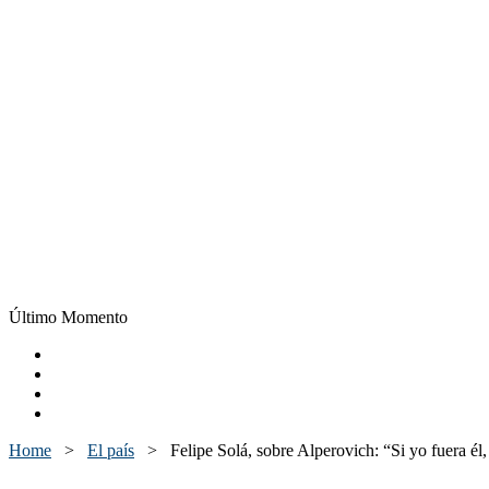
Último Momento
Home
>
El país
>
Felipe Solá, sobre Alperovich: “Si yo fuera él,