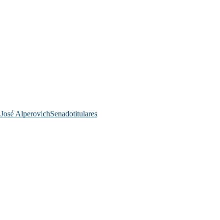
a
José Alperovich
Senado
titulares