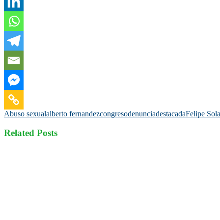
Abuso sexual
alberto fernandez
congreso
denuncia
destacada
Felipe Sol
Related Posts