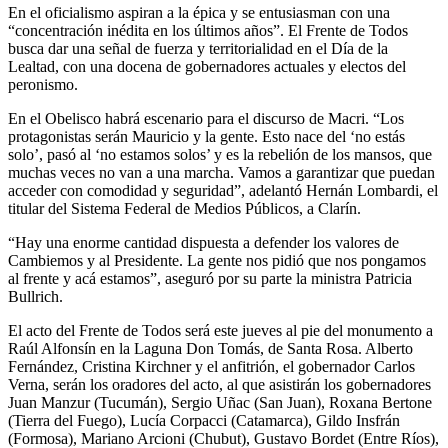
En el oficialismo aspiran a la épica y se entusiasman con una
“concentración inédita en los últimos años”. El Frente de Todos
busca dar una señal de fuerza y territorialidad en el Día de la
Lealtad, con una docena de gobernadores actuales y electos del
peronismo.
En el Obelisco habrá escenario para el discurso de Macri. “Los
protagonistas serán Mauricio y la gente. Esto nace del ‘no estás
solo’, pasó al ‘no estamos solos’ y es la rebelión de los mansos, que
muchas veces no van a una marcha. Vamos a garantizar que puedan
acceder con comodidad y seguridad”, adelantó Hernán Lombardi, el
titular del Sistema Federal de Medios Públicos, a Clarín.
“Hay una enorme cantidad dispuesta a defender los valores de
Cambiemos y al Presidente. La gente nos pidió que nos pongamos
al frente y acá estamos”, aseguró por su parte la ministra Patricia
Bullrich.
El acto del Frente de Todos será este jueves al pie del monumento a
Raúl Alfonsín en la Laguna Don Tomás, de Santa Rosa. Alberto
Fernández, Cristina Kirchner y el anfitrión, el gobernador Carlos
Verna, serán los oradores del acto, al que asistirán los gobernadores
Juan Manzur (Tucumán), Sergio Uñac (San Juan), Roxana Bertone
(Tierra del Fuego), Lucía Corpacci (Catamarca), Gildo Insfrán
(Formosa), Mariano Arcioni (Chubut), Gustavo Bordet (Entre Ríos),