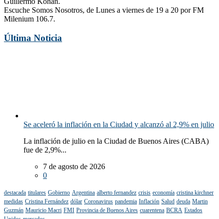
Guillermo Kohan.
Escuche Somos Nosotros, de Lunes a viernes de 19 a 20 por FM
Milenium 106.7.
Última Noticia
Se aceleró la inflación en la Ciudad y alcanzó al 2,9% en julio
La inflación de julio en la Ciudad de Buenos Aires (CABA)
fue de 2,9%...
7 de agosto de 2026
0
destacada
titulares
Gobierno
Argentina
alberto fernandez
crisis
economía
cristina kirchner
medidas
Cristina Fernández
dólar
Coronavirus
pandemia
Inflación
Salud
deuda
Martin
Guzmán
Mauricio Macri
FMI
Provincia de Buenos Aires
cuarentena
BCRA
Estados
Unidos
mercados